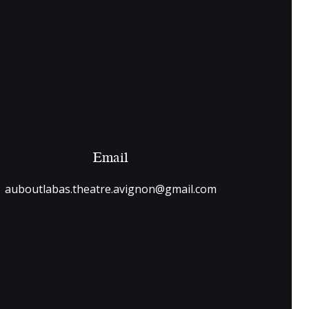
Email
auboutlabas.theatre.avignon@gmail.com