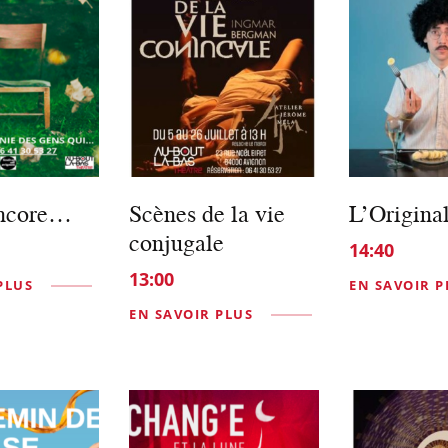
encore…
Scènes de la vie
L’Origina
conjugale
14:40
13:00
PLUS
EN SAVOIR P
EN SAVOIR PLUS