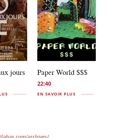
aux jours
Paper World $$$
22:40
LUS
EN SAVOIR PLUS
tlabas.com/archives/