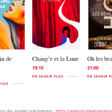
in de
Chang’e et la Lune
Oh les be
19:15
21:00
EN SAVOIR PLUS
EN SAVOIR P
PLUS
tion des années précédentes :
https://avignon-theatreaubou